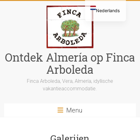
Overslaan
naar
Nederlands
hoofdinhoud
English (UK)
Español
Deutsch
Ontdek Almería op Finca
Français
Svenska
Arboleda
Finca Arboleda, Vera, Almería, idyllische
vakantieaccommodatie.
Menu
Galerijen