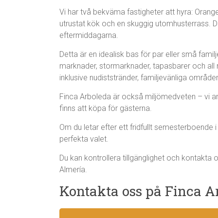
Vi har två bekväma fastigheter att hyra: Orange
utrustat kök och en skuggig utomhusterrass. 
eftermiddagarna.
Detta är en idealisk bas för par eller små famil
marknader, stormarknader, tapasbarer och all nö
inklusive nudiststränder, familjevänliga områd
Finca Arboleda är också miljömedveten – vi an
finns att köpa för gästerna.
Om du letar efter ett fridfullt semesterboende 
perfekta valet.
Du kan kontrollera tillgänglighet och kontakta 
Almería.
Kontakta oss på Finca A