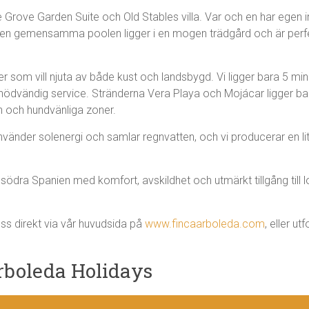
 Grove Garden Suite och Old Stables villa. Var och en har egen ing
Den gemensamma poolen ligger i en mogen trädgård och är perfe
jer som vill njuta av både kust och landsbygd. Vi ligger bara 5 m
dvändig service. Stränderna Vera Playa och Mojácar ligger bara 1
en och hundvänliga zoner.
vänder solenergi och samlar regnvatten, och vi producerar en li
i södra Spanien med komfort, avskildhet och utmärkt tillgång till
oss direkt via vår huvudsida på
www.fincaarboleda.com
, eller 
rboleda Holidays