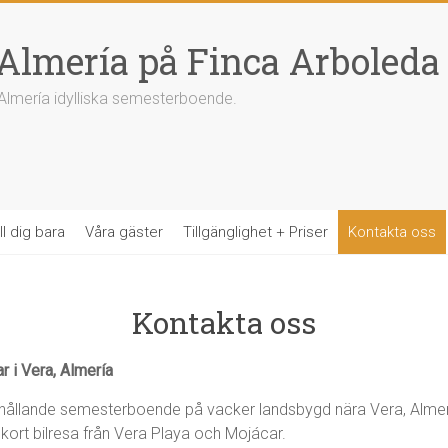
Almería på Finca Arboleda
 Almería idylliska semesterboende.
l dig bara
Våra gäster
Tillgänglighet + Priser
Kontakta oss
Kontakta oss
 i Vera, Almería
hållande semesterboende på vacker landsbygd nära Vera, Almería.
en kort bilresa från Vera Playa och Mojácar.