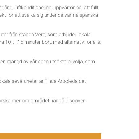
ång, luftkonditionering, uppvärmning, ett fullt
kt för att svalka sig under de varma spanska
inuter från staden Vera, som erbjuder lokala
0 till 15 minuter bort, med alternativ för alla,
ten mängd av vår egen utsökta olivolja, som
 lokala sevärdheter är Finca Arboleda det
utforska mer om området här på Discover