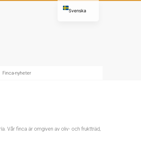
Svenska
English (UK)
Español
Nederlands
Deutsch
Français
Finca-nyheter
 Vår finca är omgiven av oliv- och fruktträd,