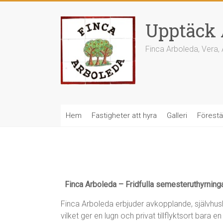
Hoppa
till
Upptäck 
innehåll
Finca Arboleda, Vera,
Hem
Fastigheter att hyra
Galleri
Förestäl
Finca Arboleda – Fridfulla semesteruthyrningar
Finca Arboleda erbjuder avkopplande, självhus
vilket ger en lugn och privat tillflyktsort bara 