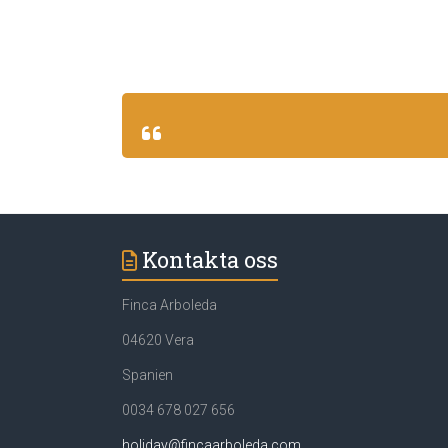
Kontakta oss
Finca Arboleda
04620 Vera
Spanien
0034 678 027 656
holiday@fincaarboleda.com