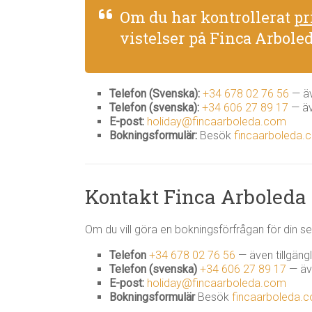
Om du har kontrollerat
pr
vistelser på Finca Arboled
Telefon (Svenska):
+34 678 02 76 56
— äv
Telefon (svenska):
+34 606 27 89 17
— äv
E-post:
holiday@fincaarboleda.com
Bokningsformulär:
Besök
fincaarboleda.
Kontakt Finca Arboleda
Om du vill göra en bokningsförfrågan för din se
Telefon
+34 678 02 76 56
— även tillgäng
Telefon (svenska)
+34 606 27 89 17
— äve
E-post:
holiday@fincaarboleda.com
Bokningsformulär
Besök
fincaarboleda.