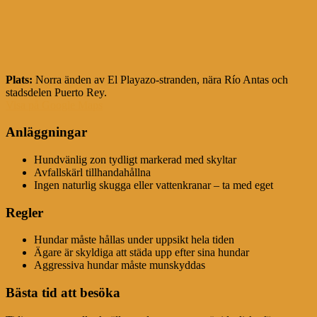
Plats:
Norra änden av El Playazo-stranden, nära Río Antas och
stadsdelen Puerto Rey.
Visa på Google Maps
Anläggningar
Hundvänlig zon tydligt markerad med skyltar
Avfallskärl tillhandahållna
Ingen naturlig skugga eller vattenkranar – ta med eget
Regler
Hundar måste hållas under uppsikt hela tiden
Ägare är skyldiga att städa upp efter sina hundar
Aggressiva hundar måste munskyddas
Bästa tid att besöka