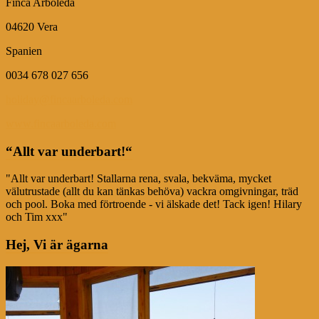
Finca Arboleda
04620 Vera
Spanien
0034 678 027 656
holiday@fincaarboleda.com
www.fincaarboleda.com
“Allt var underbart!“
"Allt var underbart! Stallarna rena, svala, bekväma, mycket
välutrustade (allt du kan tänkas behöva) vackra omgivningar, träd
och pool. Boka med förtroende - vi älskade det! Tack igen! Hilary
och Tim xxx"
Hej, Vi är ägarna