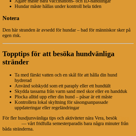
Ägare måste bära vaccinations- och ID-handlingar
Hundar måste hållas under kontroll hela tiden
Notera
Den här stranden är avsedd för hundar – bad för människor sker på
egen risk.
Topptips för att besöka hundvänliga
stränder
Ta med färskt vatten och en skål för att hålla din hund
hydrerad
Använd solskydd som ett paraply eller ett hundtält
Skydda tassarna från varm sand med skor eller en handduk
Plocka alltid upp efter din hund – påsar är ett måste
Kontrollera lokal skyltning för säsongsanpassade
uppdateringar eller regeländringar
För fler husdjursvänliga tips och aktiviteter nära Vera, besök
Finca
Arboleda
— vårt fridfulla semesterparadis bara några minuter från
båda stränderna.