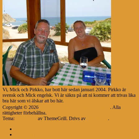
Vi, Mick och Pirkko, har bott här sedan januari 2004. Pirkko är
svensk och Mick engelsk. Vi är säkra på att ni kommer att trivas lika
bra här som vi älskar att bo här.
Copyright © 2026
Discover Almeria at Finca Arboleda
. Alla
rättigheter förbehållna.
Tema:
Akselerera
av ThemeGrill. Drivs av
WordPress
.
Hem
Kontakta oss