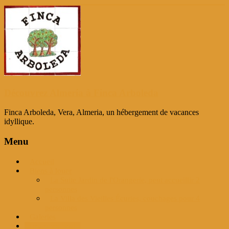
Passer
au
contenu
Découvrez Almería à Finca Arboleda
Finca Arboleda, Vera, Almeria, un hébergement de vacances
idyllique.
Menu
Accueil
Biens à louer
La Suite Jardin de l'Orangerie, peut accueillir 2
personnes
La Villa des Vieilles Écuries, couchages pour 4
personnes
Galeries
Imaginez Seul